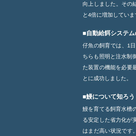
向上しました。その結果
と4倍に増加していま
■自動給餌システ
仔魚の飼育では、1
ちらも照明と注水制
た装置の機能を必要
とに成功しました。
■鰻について知ろう
鰻を育てる飼育水槽
る安定した省力化が
はまだ高い状況です。