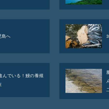
児島へ
進んでいる！鰻の養殖
在