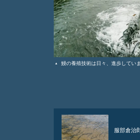
鰻の養殖技術は日々、進歩してい
服部倉治