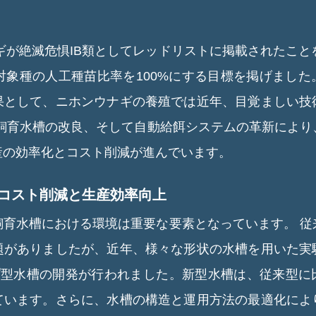
ナギが絶滅危惧IB類としてレッドリストに掲載されたこと
対象種の人工種苗比率を100%にする目標を掲げまし
果として、ニホンウナギの養殖では近年、目覚ましい技
飼育水槽の改良、そして自動給餌システムの革新により
産の効率化とコスト削減が進んでいます。
：コスト削減と生産効率向上
飼育水槽における環境は重要な要素となっています。
従
題がありましたが、近年、様々な形状の水槽を用いた実
プ型水槽の開発が行われました。新型水槽は、従来型に
ています。さらに、水槽の構造と運用方法の最適化によ