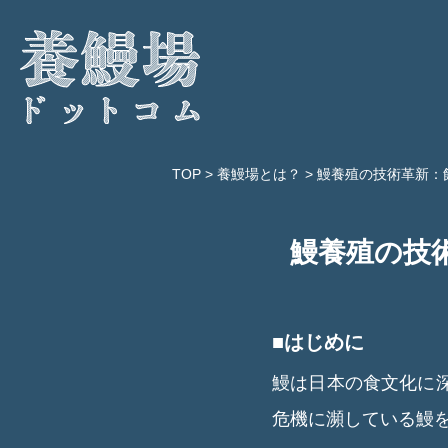
養
鰻
TOP
>
養鰻場とは？
>
鰻養殖の技術革新：
場
ド
ッ
鰻養殖の技
ト
コ
ム
■はじめに
鰻は日本の食文化に
危機に瀕している鰻