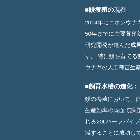
■鰻養殖の現在
2014年にニホンウ
50年までに主要養殖
研究開発が進んだ成
す。
特に鰻を育てる
ウナギの人工種苗生
■飼育水槽の進化
鰻の養殖において、
生産効率の両面で課
れる20Lハーフパイ
減することに成功し