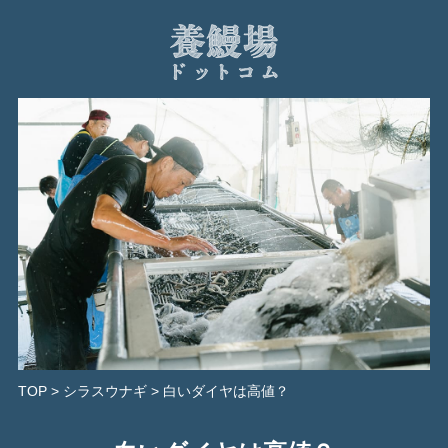
養
鰻
場
ド
ッ
ト
コ
ム
TOP
>
シラスウナギ
>
白いダイヤは高値？