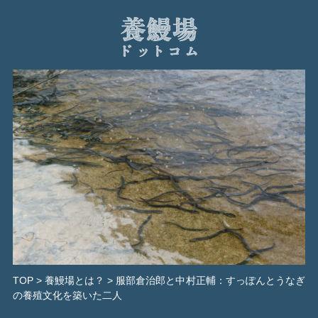
養
鰻
場
ド
ッ
ト
コ
ム
TOP
>
養鰻場とは？
>
服部倉治郎と中村正輔：すっぽんとうなぎ
の養殖文化を築いた二人